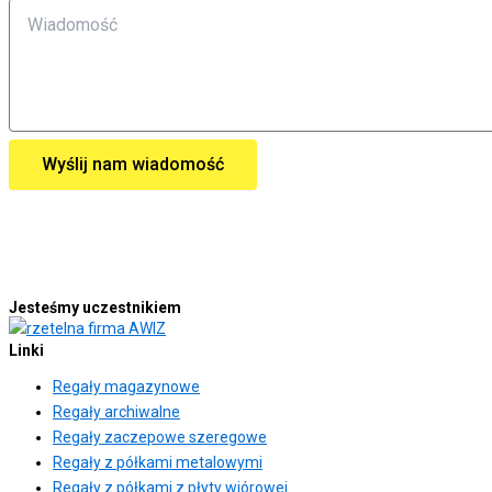
Wyślij nam wiadomość
Jesteśmy uczestnikiem
Linki
Regały magazynowe
Regały archiwalne
Regały zaczepowe szeregowe
Regały z półkami metalowymi
Regały z półkami z płyty wiórowej