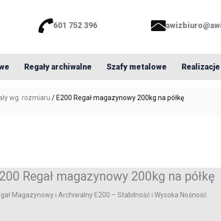
601 752 396
awizbiuro@aw
owe
Regały archiwalne
Szafy metalowe
Realizacje
ały wg. rozmiaru
/ E200 Regał magazynowy 200kg na półkę
200 Regał magazynowy 200kg na półkę
gał Magazynowy i Archiwalny E200 – Stabilność i Wysoka Nośność