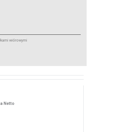
ółkami wiórowymi
a Netto