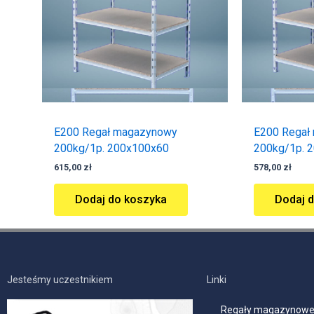
E200 Regał magazynowy
E200 Regał
200kg/1p. 200x100x60
200kg/1p. 
615,00
zł
578,00
zł
Dodaj do koszyka
Dodaj 
Jesteśmy uczestnikiem
Linki
Regały magazynow