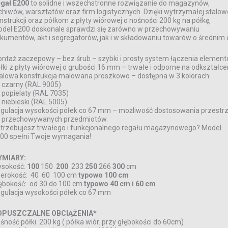
gał E200
to solidne i wszechstronne rozwiązanie do magazynów,
chiwów, warsztatów oraz firm logistycznych. Dzięki wytrzymałej stalow
nstrukcji oraz półkom z płyty wiórowej o nośności 200 kg na półkę,
del E200 doskonale sprawdzi się zarówno w przechowywaniu
kumentów, akt i segregatorów, jak i w składowaniu towarów o średnim 
ntaż zaczepowy – bez śrub – szybki i prosty system łączenia element
łki z płyty wiórowej o grubości 16 mm – trwałe i odporne na odkształce
alowa konstrukcja malowana proszkowo – dostępna w 3 kolorach:
czarny (RAL 9005)
popielaty (RAL 7035)
niebieski (RAL 5005)
gulacja wysokości półek co 67 mm – możliwość dostosowania przestrz
 przechowywanych przedmiotów.
trzebujesz trwałego i funkcjonalnego regału magazynowego? Model
00 spełni Twoje wymagania!
YMIARY:
sokość:
100
150
200
233
250
266
300
cm
erokość: 40 60 100 cm
typowo 100 cm
ębokość: od 30 do 100 cm
typowo
40 cm i 60 cm
gulacja wysokości półek co 67 mm
OPUSZCZALNE OBCIĄŻENIA*
śność półki 200 kg ( półka wiór. przy głębokości do 60cm)