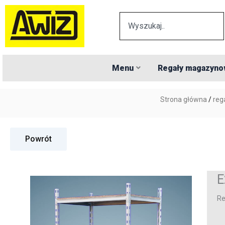
Przejdź
Search
do
treści
Menu
Regały magazyn
Strona główna
/
reg
Powrót
E
Re