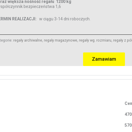
raz większa nośność regału 1200 kg
spółczynnik bezpieczeństwa 1,6
ERMIN REALIZACJI:
w ciągu 3-14 dni roboczych.
tegorie:
regały archiwalne
,
regały magazynowe
,
regały wg. rozmiaru
,
regały z p
Zamawiam
Cen
470
570