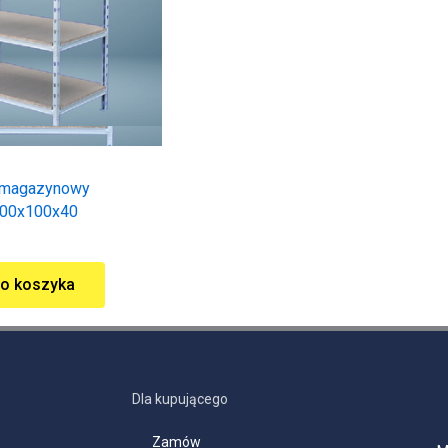
 magazynowy
200x100x40
do koszyka
Dla kupującego
e
Zamów