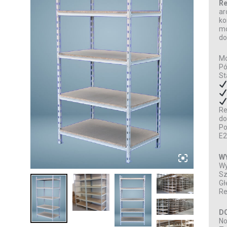
Re
ar
ko
mo
do
Mo
Pó
St
Re
do
Po
E2
W
Wy
Sz
Gł
Re
D
No