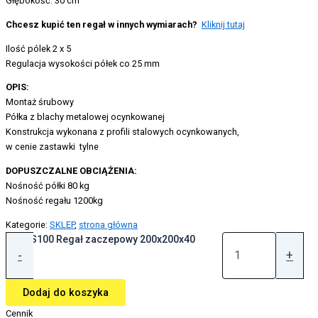
Głębokość: 30 cm
Chcesz kupić ten regał w innych wymiarach?
Kliknij tutaj
Ilość pólek 2 x 5
Regulacja wysokości półek co 25 mm
OPIS:
Montaż śrubowy
Półka z blachy metalowej ocynkowanej
Konstrukcja wykonana z profili stalowych ocynkowanych,
w cenie zastawki tylne
DOPUSZCZALNE OBCIĄŻENIA:
Nośność półki 80 kg
Nośność regału 1200kg
Kategorie:
SKLEP
,
strona główna
ilość S100 Regał zaczepowy 200x200x40
-
+
Dodaj do koszyka
Cennik