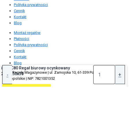
Polityka prywatności
Cennik
Kontakt
Blog
Montaż regałów
Płatności
Polityka prywatności
Cennik
Kontakt
Blog
ilość C80 Regał biurowy ocynkowany
AWIZ Regały Magazynowe | ul. Zamojska 10, 61-339 Poznań, woj.
200x250x30
-
+
wielkopolskie | NIP: 7821001352
© 2024 Awiz. Wszelkie prawa zastrzeżone.
Dodaj do koszyka