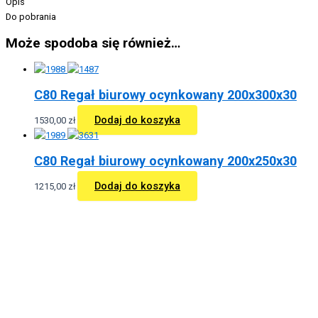
Opis
Do pobrania
Może spodoba się również…
C80 Regał biurowy ocynkowany 200x300x30
Dodaj do koszyka
1530,00
zł
C80 Regał biurowy ocynkowany 200x250x30
Dodaj do koszyka
1215,00
zł